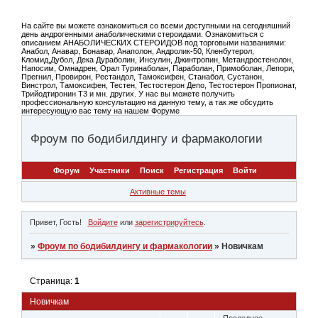
На сайте вы можете ознакомиться со всеми доступными на сегодняшний
день андрогенными анаболическими стероидами. Ознакомиться с
описанием АНАБОЛИЧЕСКИХ СТЕРОИДОВ под торговыми названиями:
Анабол, Анавар, Бонавар, Анаполон, Андролик-50, Кленбутерол,
Кломид,Дубол, Дека Дураболин, Инсулин, Джинтропин, Метандростенолон,
Напосим, Омнадрен, Орал Туринаболан, Параболан, Примоболан, Лепори,
Прегнил, Провирон, Рестандол, Тамоксифен, Станабол, Сустанон,
Винстрол, Тамоксифен, Тестен, Тестостерон Депо, Тестостерон Пропионат,
Трийодтиронин Т3 и мн. других. У нас вы можете получить
профессиональную консультацию на данную тему, а так же обсудить
интересующую вас тему на нашем Форуме
Фроум по бодибилдингу и фармакологии
Форум
Участники
Поиск
Регистрация
Войти
Активные темы
Привет, Гость!
Войдите
или
зарегистрируйтесь
.
»
Фроум по бодибилдингу и фармакологии
»
Новичкам
Страница:
1
Новичкам