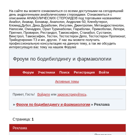
На сайте вы можете ознакомиться со всеми доступными на сегодняшний
день андрогенными анаболическими стероидами. Ознакомиться с
описанием АНАБОЛИЧЕСКИХ СТЕРОИДОВ под торговыми названиями:
Анабол, Анавар, Бонавар, Анаполон, Андролик-50, Кленбутерол,
Кломид,Дубол, Дека Дураболин, Инсулин, Джинтропин, Метандростенолон,
Напосим, Омнадрен, Орал Туринаболан, Параболан, Примоболан, Лепори,
Прегнил, Провирон, Рестандол, Тамоксифен, Станабол, Сустанон,
Винстрол, Тамоксифен, Тестен, Тестостерон Депо, Тестостерон Пропионат,
Трийодтиронин Т3 и мн. других. У нас вы можете получить
профессиональную консультацию на данную тему, а так же обсудить
интересующую вас тему на нашем Форуме
Фроум по бодибилдингу и фармакологии
Форум
Участники
Поиск
Регистрация
Войти
Активные темы
Привет, Гость!
Войдите
или
зарегистрируйтесь
.
»
Фроум по бодибилдингу и фармакологии
»
Реклама
Страница:
1
Реклама