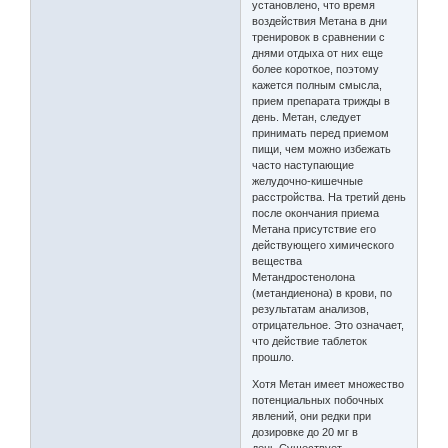
установлено, что время
воздействия Метана в дни
тренировок в сравнении с
днями отдыха от них еще
более короткое, поэтому
кажется полным смысла,
прием препарата трижды в
день. Метан, следует
принимать перед приемом
пищи, чем можно избежать
часто наступающие
желудочно-кишечные
расстройства. На третий день
после окончания приема
Метана присутствие его
действующего химического
вещества
Метандростенолона
(метандиенона) в крови, по
результатам анализов,
отрицательное. Это означает,
что действие таблеток
прошло.
Хотя Метан имеет множество
потенциальных побочных
явлений, они редки при
дозировке до 20 мг в