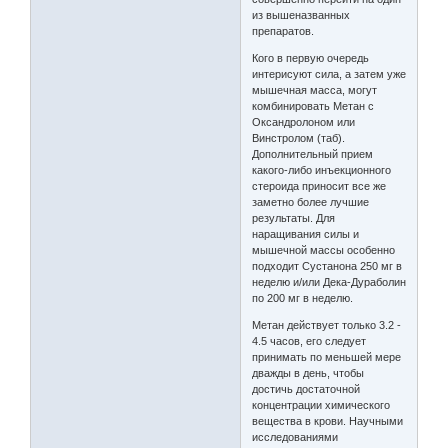
из вышеназванных
препаратов.
Кого в первую очередь
интерисуют сила, а затем уже
мышечная масса, могут
комбинировать Метан с
Оксандролоном или
Винстролом (таб).
Дополнительный прием
какого-либо инъекционного
стероида приносит все же
заметно более лучшие
результаты. Для
наращивания силы и
мышечной массы особенно
подходит Сустанона 250 мг в
неделю и/или Дека-Дураболин
по 200 мг в неделю.
Метан действует только 3.2 -
4.5 часов, его следует
принимать по меньшей мере
дважды в день, чтобы
достичь достаточной
концентрации химического
вещества в крови. Научными
исследованиями