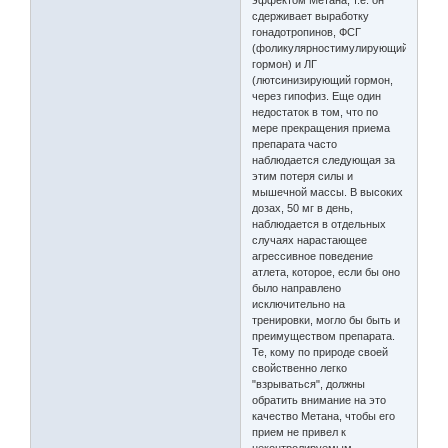
эффектом Метана, т.е. он
сдерживает выработку
гонадотропинов, ФСГ
(фоликулярностимулирующий
гормон) и ЛГ
(лютсинизирующий гормон,
через гипофиз. Еще один
недостаток в том, что по
мере прекращения приема
препарата часто
наблюдается следующая за
этим потеря силы и
мышечной массы. В высоких
дозах, 50 мг в день,
наблюдается в отдельных
случаях нарастающее
агрессивное поведение
атлета, которое, если бы оно
было направлено
исключительно на
тренировки, могло бы быть и
преимуществом препарата.
Те, кому по природе своей
свойственно легко
"взрываться", должны
обратить внимание на это
качество Метана, чтобы его
прием не привел к