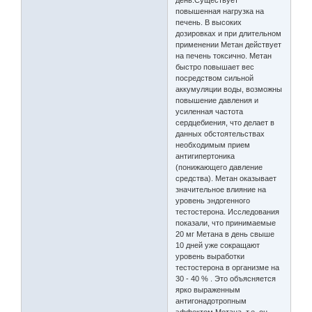
день.Существует
повышенная нагрузка на
печень. В высоких
дозировках и при длительном
применении Метан действует
на печень токсично. Метан
быстро повышает вес
посредством сильной
аккумуляции воды, возможны
повышение давления и
усиленная частота
сердцебиения, что делает в
данных обстоятельствах
необходимым прием
антигипертоника
(понижающего давление
средства). Метан оказывает
значительное влияние на
уровень эндогенного
тестостерона. Исследования
показали, что принимаемые
20 мг Метана в день свыше
10 дней уже сокращают
уровень выработки
тестостерона в организме на
30 - 40 % . Это объясняется
ярко выраженным
антигонадотропным