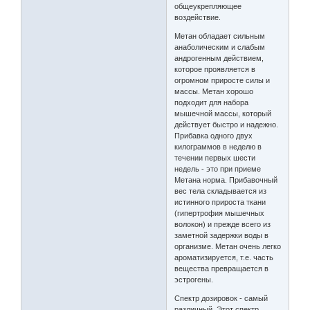
общеукрепляющее
воздействие.
Метан обладает сильным
анаболическим и слабым
андрогенным действием,
которое проявляется в
огромном приросте силы и
массы. Метан хорошо
подходит для набора
мышечной массы, который
действует быстро и надежно.
Прибавка одного двух
килограммов в неделю в
течении первых шести
недель - это при приеме
Метана норма. Прибавочный
вес тела складывается из
истинного прироста ткани
(гипертрофия мышечных
волокон) и прежде всего из
заметной задержки воды в
организме. Метан очень легко
ароматизируется, т.е. часть
вещества превращается в
эстрогены.
Спектр дозировок - самый
различный. Этот спектр