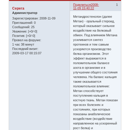
Поделиться
2008-
1
Серега
11-09 15:40:22
Администратор
Метандростенолон (далее
Зарегистрирован
: 2008-11-09
Метан) - оральный стероид,
Приглашений:
0
который оказывает сильное
Сообщений:
25
воздействие на белковый
Уважение:
[+0/-0]
обмен. Под влиянием Метана
Позитив:
[+0/-0]
усиливается синтез
Провел на форуме:
1 час 38 минут
протеинов и тем самым
Последний визит:
ускоряется производство
2009-03-17 00:15:07
белка организмом. Этот
эффект выражается в
положительном балансе
азота в организме и в
улучшении общего состояния
человека. На баланс кальция
также оказывается
положительное влияние:
Метан способствует
поступлению кальция в
костную ткань. Метан показан
при всех болезнях и
состояниях, при которых
показаны анаболическое
воздействие (воздействие
направленное на ускоренный
рост белка) и