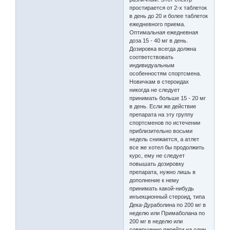
простирается от 2-х таблеток
в день до 20 и более таблеток
ежедневного приема.
Оптимальная ежедневная
доза 15 - 40 мг в день.
Дозировка всегда должна
соответствовать
индивидуальным
особенностям спортсмена.
Новичкам в стероидах
никогда не следует
принимать больше 15 - 20 мг
в день. Если же действие
препарата на эту группу
спортсменов по истечении
приблизительно восьми
недель снижается, а атлет
все же хотел бы продолжить
курс, ему не следует
повышать дозировку
препарата, нужно лишь в
дополнение к нему
принимать какой-нибудь
инъекционный стероид, типа
Дека-Дураболина по 200 мг в
неделю или Примаболана по
200 мг в неделю или
совершенно перейти на один