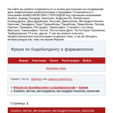
На сайте вы можете ознакомиться со всеми доступными на сегодняшний
день андрогенными анаболическими стероидами. Ознакомиться с
описанием АНАБОЛИЧЕСКИХ СТЕРОИДОВ под торговыми названиями:
Анабол, Анавар, Бонавар, Анаполон, Андролик-50, Кленбутерол,
Кломид,Дубол, Дека Дураболин, Инсулин, Джинтропин, Метандростенолон,
Напосим, Омнадрен, Орал Туринаболан, Параболан, Примоболан, Лепори,
Прегнил, Провирон, Рестандол, Тамоксифен, Станабол, Сустанон,
Винстрол, Тамоксифен, Тестен, Тестостерон Депо, Тестостерон Пропионат,
Трийодтиронин Т3 и мн. других. У нас вы можете получить
профессиональную консультацию на данную тему, а так же обсудить
интересующую вас тему на нашем Форуме
Фроум по бодибилдингу и фармакологии
Форум
Участники
Поиск
Регистрация
Войти
Активные темы
Привет, Гость!
Войдите
или
зарегистрируйтесь
.
»
Фроум по бодибилдингу и фармакологии
»
Химия
»
Анабол, метан, метандиеон, метандростенолон, напосим
Страница:
1
Анабол, метан, метандиеон, метандростенолон, напосим