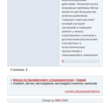
неконтролируемым
действиям. Несмотря на все
возможные проблемы Метан
является для большинства
атлетов анаболиком
"хорошего самочувствия",
который улучшает
настроение и повышает
аппетит у многих
спортсменов в сочетании с
достигнутыми результатами
способствует и
психологическому
просветлению и
повышающейся самооценке.
0
Страница:
1
»
Фроум по бодибилдингу и фармакологии
»
Химия
»
Анабол, метан, метандиеон, метандростенолон, напосим
создать бесплатный форум
Design by
BMV
2009