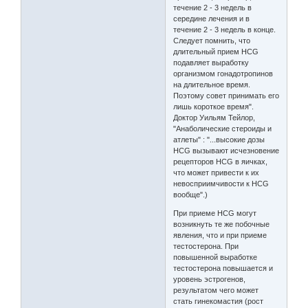
течение 2 - 3 недель в
середине лечения и в
течение 2 - 3 недель в конце.
Следует помнить, что
длительный прием HCG
подавляет выработку
организмом гонадотропинов
на длительное время.
Поэтому совет принимать его
лишь короткое время".
Доктор Уильям Тейлор,
"Анаболические стероиды и
атлеты" : "...высокие дозы
HCG вызывают исчезновение
рецепторов HCG в яичках,
что может привести к их
невосприимчивости к HCG
вообще".)
При приеме HCG могут
возникнуть те же побочные
явления, что и при приеме
тестостерона. При
повышенной выработке
тестостерона повышается и
уровень эстрогенов,
результатом чего может
стать гинекомастия (рост