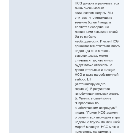
HCG должна ограничиваться
лишь очень малым
количеством недель. Мы
считаем, что инъекции в
течение более 4 недель
являются совершенно
лишенными смысла и какой
бы то ни было
необходимости. И если HCG
принимается атлетами много
недель да еще в очень
высоких дозах, может
случиться так, что яички
будут плохо отвечать на
дополнительные инъекции
HCG и даже на собственный
выброс LH
(лютеинизирующего
гормона). В результате -
гипофункция половых желез.
Б. Филипс в своей книге
"Справочник по
анаболическим стероидам"
пишет: "Прием HCG должен
ограничиться периодом в три
недели, с паузой по меньшей
мере 6 месяцев. HCG можно
применять, например, в