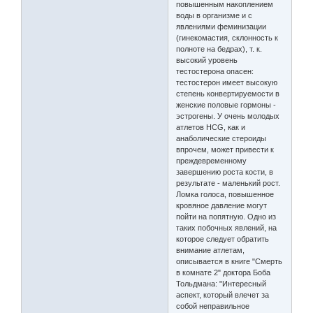
повышенным накоплением
воды в организме и с
явлениями феминизации
(гинекомастия, склонность к
полноте на бедрах), т. к.
высокий уровень
тестостерона опасен:
тестостерон имеет высокую
степень конвертируемости в
женские половые гормоны -
эстрогены. У очень молодых
атлетов HCG, как и
анаболические стероиды
впрочем, может привести к
преждевременному
завершению роста кости, в
результате - маленький рост.
Ломка голоса, повышенное
кровяное давление могут
пойти на попятную. Одно из
таких побочных явлений, на
которое следует обратить
внимание атлетам,
описывается в книге "Смерть
в комнате 2" доктора Боба
Тольдмана: "Интересный
аспект, который влечет за
собой неправильное