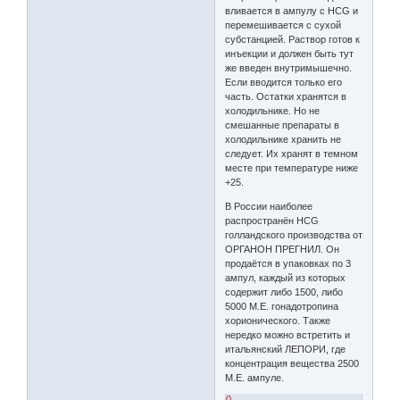
вливается в ампулу с HCG и
перемешивается с сухой
субстанцией. Раствор готов к
инъекции и должен быть тут
же введен внутримышечно.
Если вводится только его
часть. Остатки хранятся в
холодильнике. Но не
смешанные препараты в
холодильнике хранить не
следует. Их хранят в темном
месте при температуре ниже
+25.
В России наиболее
распространён HCG
голландского производства от
ОРГАНОН ПРЕГНИЛ. Он
продаётся в упаковках по 3
ампул, каждый из которых
содержит либо 1500, либо
5000 М.Е. гонадотропина
хорионического. Также
нередко можно встретить и
итальянский ЛЕПОРИ, где
концентрация вещества 2500
М.Е. ампуле.
0