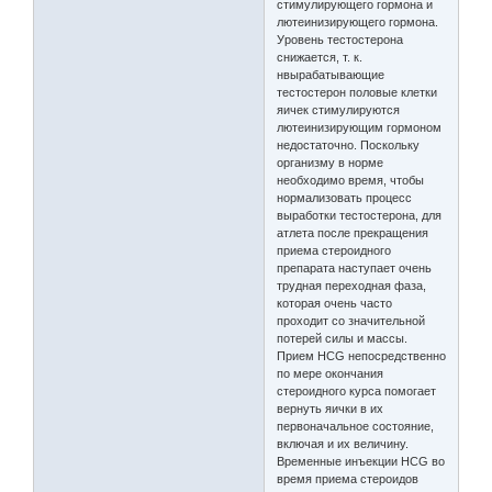
стимулирующего гормона и
лютеинизирующего гормона.
Уровень тестостерона
снижается, т. к.
нвырабатывающие
тестостерон половые клетки
яичек стимулируются
лютеинизирующим гормоном
недостаточно. Поскольку
организму в норме
необходимо время, чтобы
нормализовать процесс
выработки тестостерона, для
атлета после прекращения
приема стероидного
препарата наступает очень
трудная переходная фаза,
которая очень часто
проходит со значительной
потерей силы и массы.
Прием HCG непосредственно
по мере окончания
стероидного курса помогает
вернуть яички в их
первоначальное состояние,
включая и их величину.
Временные инъекции HCG во
время приема стероидов