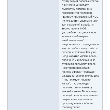
стимулирует половые клетки
в яичках и усиливает
выработку андрогенных
гормонов (тестостерон).
Поэтому инъекционный HCG
используется спортсменами
для усиленной выработки
тестостерона. HCG
употребляется здесь чаще
всего в комбинации с
анаболическими/
андрогенными стероидами, а
именно либо в конце, либо в
середине лечения. Как уже
неоднократно упоминалось,
оральные и инъекционные
стероиды вызывают после
некоторого периода их
приёма эффект "feedback".
Оказывается влияние на дугу
"гипоталамус-гипофиз-
яички", т. к. стероиды
посылают гипоталамусу
ложный сигнал. Гипоталамус
передаёт в гипофиз сигнал о
сокращении или полном
прекращении выработки
фолликулярно-