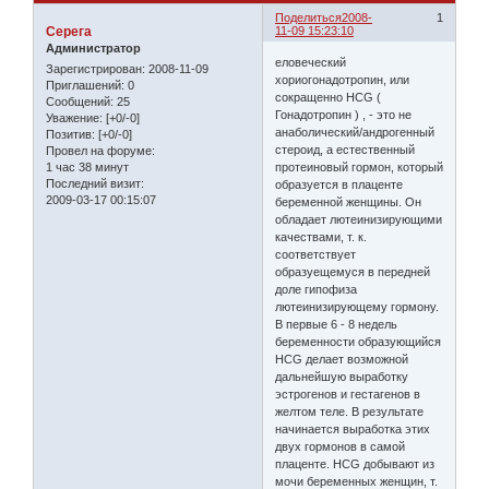
Поделиться
2008-
1
Серега
11-09 15:23:10
Администратор
еловеческий
Зарегистрирован
: 2008-11-09
хориогонадотропин, или
Приглашений:
0
сокращенно HCG (
Сообщений:
25
Гонадотропин ) , - это не
Уважение:
[+0/-0]
анаболический/андрогенный
Позитив:
[+0/-0]
стероид, а естественный
Провел на форуме:
1 час 38 минут
протеиновый гормон, который
Последний визит:
образуется в плаценте
2009-03-17 00:15:07
беременной женщины. Он
обладает лютеинизирующими
качествами, т. к.
соответствует
образуещемуся в передней
доле гипофиза
лютеинизирующему гормону.
В первые 6 - 8 недель
беременности образующийся
HCG делает возможной
дальнейшую выработку
эстрогенов и гестагенов в
желтом теле. В результате
начинается выработка этих
двух гормонов в самой
плаценте. HCG добывают из
мочи беременных женщин, т.