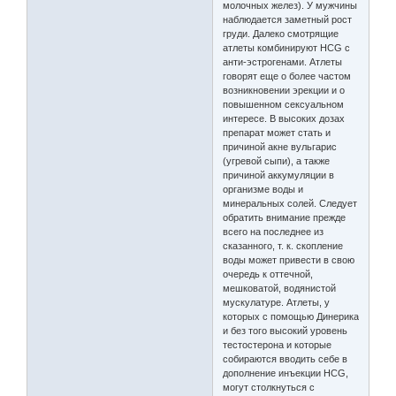
молочных желез). У мужчины
наблюдается заметный рост
груди. Далеко смотрящие
атлеты комбинируют HCG с
анти-эстрогенами. Атлеты
говорят еще о более частом
возникновении эрекции и о
повышенном сексуальном
интересе. В высоких дозах
препарат может стать и
причиной акне вульгарис
(угревой сыпи), а также
причиной аккумуляции в
организме воды и
минеральных солей. Следует
обратить внимание прежде
всего на последнее из
сказанного, т. к. скопление
воды может привести в свою
очередь к оттечной,
мешковатой, водянистой
мускулатуре. Атлеты, у
которых с помощью Динерика
и без того высокий уровень
тестостерона и которые
собираются вводить себе в
дополнение инъекции HCG,
могут столкнуться с