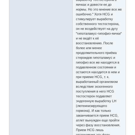
яичках и довести ее до
нормы. Но это мнение все же
ошибочно." Хотя HCG и
стимулирует выработку
собственного тестостерона,
он не воздействует на дугу
"гипоталамус-гипофиз-яички"
и не ведёт к её
восстановлению. После
более или менее
продолжительного приёма
стероидов гипоталамус и
гипофиз все же находятся в
подавленном состоянии и
остаются находится в нем и
при приеме HCG, т. к.
выработанный организмом
вследствие экзогенного
поступления в него HCG
тестостерон подавляет
эндогенную выработку LH
(лютеинизирующего
гормона). И как только
заканчивается прием HCG,
атлет вынужден еще пройти
через фазу восстановления.
Прием HCG лишь
отсрочивает эту фазу.