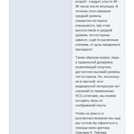
второй - следует спустя 48 -
96 часов после инъекции. В
течение этого времени
средний уровень
плазмотестостерона
повышается, при этом
высота пиков и средний
уровень тестостерона
зависит, судя по различным
учениям, от дозы введенного
препарата".
Таким образом вопрос лишь
в правильной дозировке,
позволяющей получить
достаточно высокий уровень
тестостерона. Но, поскольку
ни в научной, ни в
медицинской литературе нет
указаний по применению
HCG атлетами, мы можем
исходить лишь из
соображений опыта.
Чтобы не впасть в
разглагольствование мы еще
раз хотели бы обратиться к
помощи книги доктора
Уильяма Н. Тейлора