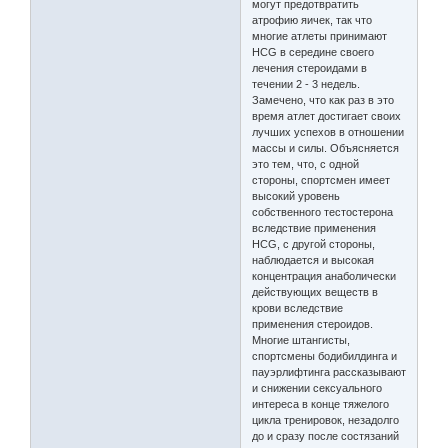
могут предотвратить
атрофию яичек, так что
многие атлеты принимают
HCG в середине своего
лечения стероидами в
течении 2 - 3 недель.
Замечено, что как раз в это
время атлет достигает своих
лучших успехов в отношении
массы и силы. Объясняется
это тем, что, с одной
стороны, спортсмен имеет
высокий уровень
собственного тестостерона
вследствие применения
HCG, с другой стороны,
наблюдается и высокая
концентрация анаболически
действующих веществ в
крови вследствие
применения стероидов.
Многие штангисты,
спортсмены бодибилдинга и
пауэрлифтинга рассказывают
и снижении сексуального
интереса в конце тяжелого
цикла тренировок, незадолго
до и сразу после состязаний