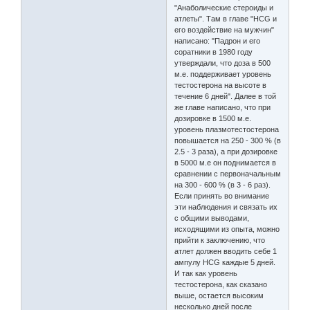
"Анаболические стероиды и
атлеты". Там в главе "HCG и
его воздействие на мужчин"
написано: "Падрон и его
соратники в 1980 году
утверждали, что доза в 500
м.е. поддерживает уровень
тестостерона на высоте в
течение 6 дней". Далее в той
же главе написано, что при
дозировке в 1500 м.е.
уровень плазмотестостерона
повышается на 250 - 300 % (в
2.5 - 3 раза), а при дозировке
в 5000 м.е он поднимается в
сравнении с первоначальным
на 300 - 600 % (в 3 - 6 раз).
Если принять во внимание
эти наблюдения и связать их
с общими выводами,
исходящими из опыта, можно
прийти к заключению, что
атлет должен вводить себе 1
ампулу HCG каждые 5 дней.
И так как уровень
тестостерона, как сказано
выше, остается высоким
несколько дней после