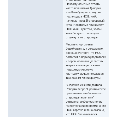
Поэтому опытные атлеты
часто принимают Динерик
или Кленбутерол сразу же
после курса HCG, либо
начинают новый стероидный
курс. Некоторые принимают
HCG лишь для того, чтобы
хотя бы две - три недели
отдохнуть от стероидов.
Многие спортсмены
бодибилдинга, к сожалению,
все еще считают, что HCG
помогает в период подготовки
к соревнованиям: делает их
тверже в мышцах, сжигает
подкожную жировую
клетчатку, лучше показывая
тем самым линии фигуры.
Выдержка из книги доктора
Роберта Керра "Практическое
применение анаболических
стероидов атлетами"
устраняет любое сомнение:
"В инструкции по применению
HCG коротко и ясно сказано,
что HCG "не оказывает