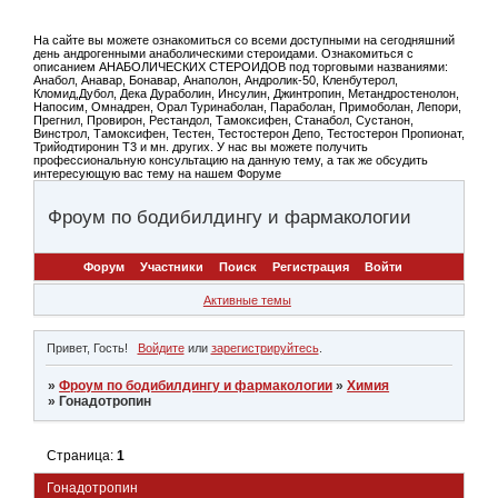
На сайте вы можете ознакомиться со всеми доступными на сегодняшний
день андрогенными анаболическими стероидами. Ознакомиться с
описанием АНАБОЛИЧЕСКИХ СТЕРОИДОВ под торговыми названиями:
Анабол, Анавар, Бонавар, Анаполон, Андролик-50, Кленбутерол,
Кломид,Дубол, Дека Дураболин, Инсулин, Джинтропин, Метандростенолон,
Напосим, Омнадрен, Орал Туринаболан, Параболан, Примоболан, Лепори,
Прегнил, Провирон, Рестандол, Тамоксифен, Станабол, Сустанон,
Винстрол, Тамоксифен, Тестен, Тестостерон Депо, Тестостерон Пропионат,
Трийодтиронин Т3 и мн. других. У нас вы можете получить
профессиональную консультацию на данную тему, а так же обсудить
интересующую вас тему на нашем Форуме
Фроум по бодибилдингу и фармакологии
Форум
Участники
Поиск
Регистрация
Войти
Активные темы
Привет, Гость!
Войдите
или
зарегистрируйтесь
.
»
Фроум по бодибилдингу и фармакологии
»
Химия
»
Гонадотропин
Страница:
1
Гонадотропин