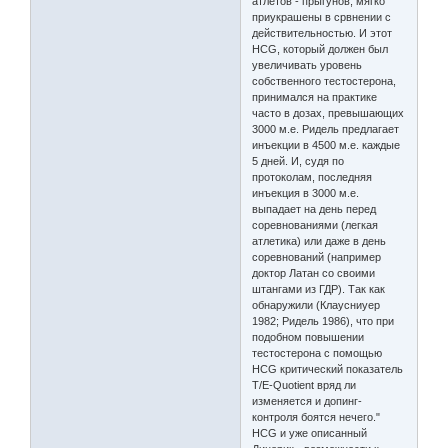
атлетов - прыгунов, мягко
приукрашены в срвнении с
действительностью. И этот
HCG, который должен был
увеличивать уровень
собственного тестостерона,
принимался на практике
часто в дозах, превышающих
3000 м.е. Ридель предлагает
инъекции в 4500 м.е. каждые
5 дней. И, судя по
протоколам, последняя
инъекция в 3000 м.е.
выпадает на день перед
соревнованиями (легкая
атлетика) или даже в день
соревнований (например
доктор Латан со своими
штангами из ГДР). Так как
обнаружили (Клаусниуер
1982; Ридель 1986), что при
подобном повышении
тестостерона с помощью
HCG критический показатель
Т/Е-Quotient вряд ли
изменяется и допинг-
контроля боятся нечего."
HCG и уже описанный