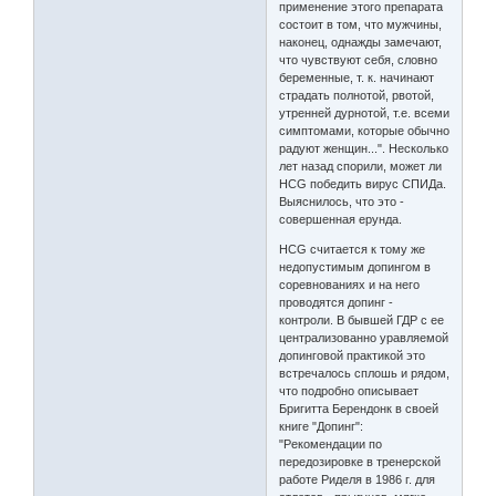
применение этого препарата
состоит в том, что мужчины,
наконец, однажды замечают,
что чувствуют себя, словно
беременные, т. к. начинают
страдать полнотой, рвотой,
утренней дурнотой, т.е. всеми
симптомами, которые обычно
радуют женщин...". Несколько
лет назад спорили, может ли
HCG победить вирус СПИДа.
Выяснилось, что это -
совершенная ерунда.
HCG считается к тому же
недопустимым допингом в
соревнованиях и на него
проводятся допинг -
контроли. В бывшей ГДР с ее
централизованно уравляемой
допинговой практикой это
встречалось сплошь и рядом,
что подробно описывает
Бригитта Берендонк в своей
книге "Допинг":
"Рекомендации по
передозировке в тренерской
работе Риделя в 1986 г. для