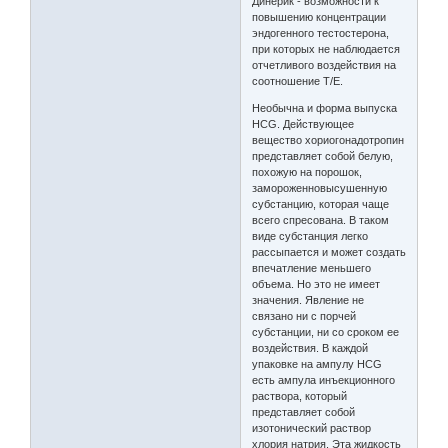
Динерик - возможности к
повышению концентрации
эндогенного тестостерона,
при которых не наблюдается
отчетливого воздействия на
соотношение Т/Е.
Необычна и форма выпуска
HCG. Действующее
вещество хориогонадотропин
представляет собой белую,
похожую на порошок,
замороженновысушенную
субстанцию, которая чаще
всего спресована. В таком
виде субстанция легко
рассыпается и может создать
впечатление меньшего
объема. Но это не имеет
значения. Явление не
связано ни с порчей
субстанции, ни со сроком ее
воздействия. В каждой
упаковке на ампулу HCG
есть ампула инъекционного
раствора, который
представляет собой
изотонический раствор
хлория натрия. Эта жидкость