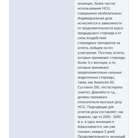
инъекции, более частое
использование HCG
совершенно необязательно.
Индивидуальная доза
исчисляется в зависимости
от продолжительности курса
предыдущего стероида и от
силы воздействия
стероидных препаратов на
атлета, вобщем на его
усмотрение. Поэтому атлеты,
которые принимают стероиды
более 3-х месяцев, и те,
которые принимают
предположительно сильные
андрогенные стероиды,
такие, как Анаполон 50,
Сустанон 250, тестостерона
энантат, Дианабол и т.д.,
должны принимать
относительно высокую дозу
HCG. Подходящая для
атлетов доза составляет, как
правило, где-то 2000 - 5000
м.е. в одну инъекцию и
впрыскивается, как уже
сказано, каждые 5 дней.
Продолжительность инъекций