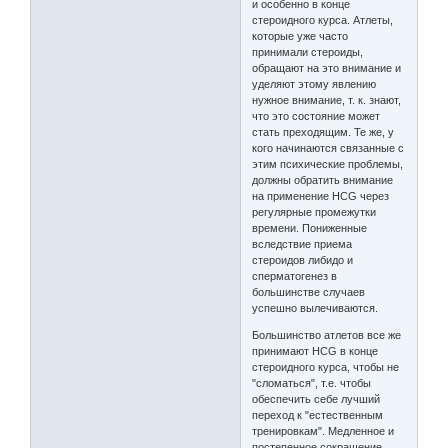
и особенно в конце
стероидного курса. Атлеты,
которые уже часто
принимали стероиды,
обращают на это внимание и
уделяют этому явлению
нужное внимание, т. к. знают,
что это состояние может
стать преходящим. Те же, у
кого начинаются связанные с
этим психические проблемы,
должны обратить внимание
на применение HCG через
регулярные промежутки
времени. Пониженные
вследствие приема
стероидов либидо и
сперматогенез в
большинстве случаев
успешно вылечиваются.
Большинство атлетов все же
принимают HCG в конце
стероидного курса, чтобы не
"сломаться", т.е. чтобы
обеспечить себе лучший
переход к "естественным
тренировкам". Медленное и
постепенное сокращение