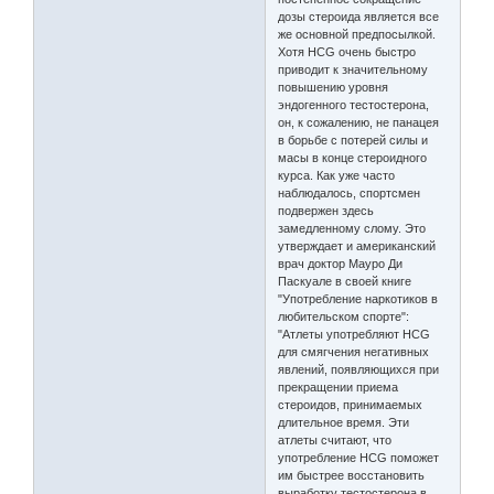
дозы стероида является все
же основной предпосылкой.
Хотя HCG очень быстро
приводит к значительному
повышению уровня
эндогенного тестостерона,
он, к сожалению, не панацея
в борьбе с потерей силы и
масы в конце стероидного
курса. Как уже часто
наблюдалось, спортсмен
подвержен здесь
замедленному слому. Это
утверждает и американский
врач доктор Мауро Ди
Паскуале в своей книге
"Употребление наркотиков в
любительском спорте":
"Атлеты употребляют HCG
для смягчения негативных
явлений, появляющихся при
прекращении приема
стероидов, принимаемых
длительное время. Эти
атлеты считают, что
употребление HCG поможет
им быстрее восстановить
выработку тестостерона в