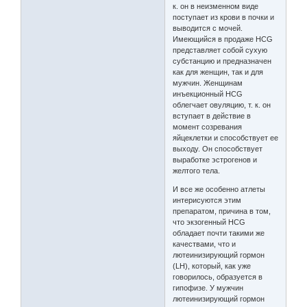
к. он в неизменном виде
поступает из крови в почки и
выводится с мочей.
Имеющийся в продаже HCG
представляет собой сухую
субстанцию и предназначен
как для женщин, так и для
мужчин. Женщинам
инъекционный HCG
облегчает овуляцию, т. к. он
вступает в действие в
момент созревания
яйцеклетки и способствует ее
выходу. Он способствует
выработке эстрогенов и
желтого тела.
И все же особенно атлеты
интерисуются этим
препаратом, причина в том,
что экзогенный HCG
обладает почти такими же
качествами, что и
лютеинизирующий гормон
(LH), который, как уже
говорилось, образуется в
гипофизе. У мужчин
лютеинизирующий гормон