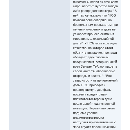
никакого влияния на сжигание
жира, аппетит, чувство голода
либо распределение жира." В
ней так же указано что "HCG
показал себя совершенно
бесполезным препаратом при
лечении ожирения и даже не
ускоряет процесс сжигания
жира при малокаллорийной
диете". У HCG есть еще одно
качество, на которое стоит
обратить внимание: препарат
обладает двухфазовым
воздействием. Американский
врач Уильям Тейлор, пишет в
своей книге "Анаболические
стероиды и атлеты.": "Вне
зависимости от принимаемой
дозы HCG приводит к
проходящему в две фазы
подъему концентрации
плазмотестостерона даже
после одной - единственной
инъекции. Первый пик этого
подъема уровня
плазмотестостерона
наступает приблизительно 2
часа спустя после инъекции,