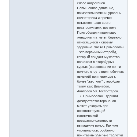
слабо андрогенен.
Повышенное давление,
показатели печени, уровень
холестерина и прочее
остаются чаще всего
незатронутыми, поэтому
Примоболан и принимают
женщины и атлеты, бережно
относящиеся к своему
здоровью. Часто Примоболан
- это первичный стеройд,
который придаст мужество
новичкам в стеройдных
курсах (на основании почти
полного отсутствия побочных
явлений) при переходе к
более "жестким" стеройдам,
таким как: Дианабол,
Анаполон 50, Тестостерон.
Т.к. Примоболан - дериват
дигидротестостерона, он
может ускорить при
соответствующей
генетической
предрасположенности
выпадение волос. Как уже
упоминалось, особенно
почитаемы 25мг-ые таблетки