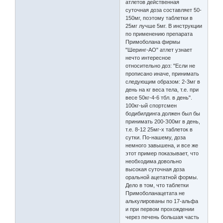
атлетов действенная
суточная доза составляет 50-
150мг, поэтому таблетки в
25мг лучше 5мг. В инструкции
по применению препарата
Примоболана фирмы
"Шеринг-АО" атлет узнает
нечто интересное
относительно доз: "Если не
прописано иначе, принимать
следующим образом: 2-3мг в
день на кг веса тела, т.е. при
весе 50кг-4-6 тбл. в день".
100кг-ый спортсмен
бодибилдинга должен был бы
принимать 200-З00мг в день,
т.е. 8-12 25мг-х таблеток в
сутки. По-нашему, доза
немного завышена, и все же
этот пример показывает, что
необходима довольно
высокая суточная доза
оральной ацетатной формы.
Дело в том, что таблетки
Примоболанацетата не
алькулированы по 17-альфа
и при первом прохождении
через печень большая часть