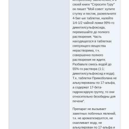
своей книге "Спросите Гуру"
он пишет "Мой совет: купите
ступку и пестик, размельчите
4-5мг-ые таблетки, налейте
1/4-1/2 чайной ложки 99%-го
диметилсульфоксида,
перемешайте до полного
растворения. Часть
находящегося в таблетках
связующего вещества
нерастворима, т.ч.
совершенно полного
растворения не ждите.
Разбавьте смесь водой до
55%-го раствора (1:1;
диметилсульфоксид и вода).
Т.к. таблетки Примоболана не
алькулированы по 17-альфа,
а содержат 17-бета-
гидроксидную группу, то они
относительно безобидны для
печени".
Препарат не вызывает
заметных побочных явлений,
т.к. не ароматизируется, не
скапливает воду, не
алькулирован по 17-альфа и