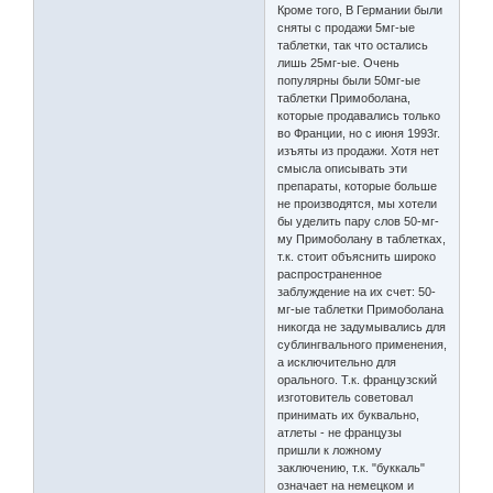
Кроме того, В Германии были
сняты с продажи 5мг-ые
таблетки, так что остались
лишь 25мг-ые. Очень
популярны были 50мг-ые
таблетки Примоболана,
которые продавались только
во Франции, но с июня 1993г.
изъяты из продажи. Хотя нет
смысла описывать эти
препараты, которые больше
не производятся, мы хотели
бы уделить пару слов 50-мг-
му Примоболану в таблетках,
т.к. стоит объяснить широко
распространенное
заблуждение на их счет: 50-
мг-ые таблетки Примоболана
никогда не задумывались для
сублингвального применения,
а исключительно для
орального. Т.к. французский
изготовитель советовал
принимать их буквально,
атлеты - не французы
пришли к ложному
заключению, т.к. "буккаль"
означает на немецком и