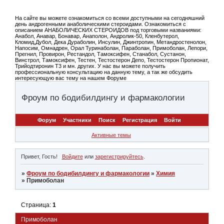
На сайте вы можете ознакомиться со всеми доступными на сегодняшний
день андрогенными анаболическими стероидами. Ознакомиться с
описанием АНАБОЛИЧЕСКИХ СТЕРОИДОВ под торговыми названиями:
Анабол, Анавар, Бонавар, Анаполон, Андролик-50, Кленбутерол,
Кломид,Дубол, Дека Дураболин, Инсулин, Джинтропин, Метандростенолон,
Напосим, Омнадрен, Орал Туринаболан, Параболан, Примоболан, Лепори,
Прегнил, Провирон, Рестандол, Тамоксифен, Станабол, Сустанон,
Винстрол, Тамоксифен, Тестен, Тестостерон Депо, Тестостерон Пропионат,
Трийодтиронин Т3 и мн. других. У нас вы можете получить
профессиональную консультацию на данную тему, а так же обсудить
интересующую вас тему на нашем Форуме
Фроум по бодибилдингу и фармакологии
Форум
Участники
Поиск
Регистрация
Войти
Активные темы
Привет, Гость!
Войдите
или
зарегистрируйтесь
.
»
Фроум по бодибилдингу и фармакологии
»
Химия
»
Примоболан
Страница:
1
Примоболан