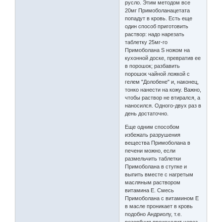
русло. Этим методом все
20мг Примоболанацетата
попадут в кровь. Есть еще
один способ приготовить
раствор: надо нарезать
таблетку 25мг-го
Примоболана S ножом на
кухонной доске, превратив ее
в порошок; разбавить
порошок чайной ложкой с
гелем "Долобене" и, наконец,
тонко нанести на кожу. Важно,
чтобы раствор не втирался, а
наносился. Одного-двух раз в
день достаточно.
Еще одним способом
избежать разрушения
вещества Примоболана в
печени можно, если
размельчить таблетки
Примоболана в ступке и
выпить вместе с нагретым
масляным раствором
витамина Е. Смесь
Примоболана с витамином Е
в масле проникает в кровь
подобно Андриолу, т.е.