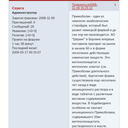
Поделиться
2008-
1
Серега
11-09 15:25:12
Администратор
Примоболан - один из
Зарегистрирован
: 2008-11-09
немногих анаболических
Приглашений:
0
стеройдов, который был
Сообщений:
25
развит немецкой фирмой и до
Уважение:
[+0/-0]
сих пор ею производится. АО
Позитив:
[+0/-0]
"Шеринг" в Берлине впервые
Провел на форуме:
1 час 38 минут
поставила препарат на рынок
Последний визит:
в начале 60-х в форме
2009-03-17 00:15:07
нескольких действующих
химических веществ. Это
метенолонацетат и
метенолон энантат (см.
Примоболан длительного
действия). Ацетатная форма
существовала еще несколько
лет назад в виде
инъекционного раствора и в
виде таблеток с различным
весовым содержанием
вещества. В бодибилдинге
особенно не хватает
инъекционного Примоболана,
содержавшего 20мг
метенолонацетата,
растворенного в масле.