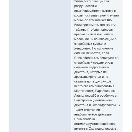
химического вещества
разрушается и
инактивируются, поэтому в
кровь поступает значительно
меньшее его количество.
Если принимать только эти
таблетки, то они приносят
прилив силы и мышечной
массы лишь начинающим в
стеройдных курсах и
женщинам. Но положение
сильно меняется, если
Примоболан комбинируют со
стеройдами среднего или
сильного андрогенного
действия, которые не
ароматизируются и не
скапливают воду, лучше
всего его комбинировать с
Мастероном, Параболаном,
Анаполоном50 и особенно с
Винстролом длительного
действия и Оксандролоном. В
таком окружении
анаболическое действие
Примоболана
оптимизируется, особенно
вместе с Оксандролоном, в