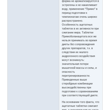
форма не ароматизируется в
эстрогены и не накапливает
воду, применение "Примо" в
период подготовки к
чемпионатам очень широко
распространено.
Особенность ацетатных
таблеток в их активности при
сжигании жира. Таблетки
Примоболанацетата все же
нельзя принимать во время
диеты без сопровождения
других препаратов, т.к. в
следствии их малого
андрогенного воздействия
могут возникнуть:
значительная потери
мышечной массы и силы, и
опасность
перетренированности.
Приведенные выше
стеройдные комбинации
высокодейственны при
подготовке к соревнованиям
при соответствующей диете.
На основании того факта, что
ацетатные таблетки сжигают
жир, а значительная их часть