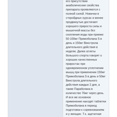
его присутствии
анаболические свойства
препарата проявляются с
полной силой. Новички в
стеройдных курсах и менее
продвинутые достигают
хорошего прироста силы и
мышечной массы без
скопления воды при приеме
50-100мг Примоболана S в
день и 150мг Винстрола
длительного действия в
неделю. Далее атлеты
большого спорта говорят о
хороших качественных
приростах при
одновременном уплотнении
мышц при применении 150мг
Примоболана S в день и 50мг
Винстрола длительного
действия каждые 2 дня, а
также Параболана в
количестве 76мг через день.
И все же основное
применение находят таблетки
Примоболана в период
подготовки к соревнованиям
и у женщин. Т.к. ацетатная