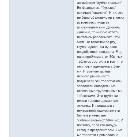
английском "сублингвально".
Во Франции же "буккаль"
означает "орально". И т.к. это
не было объяснено ни в каких
источниках, лишь за
исключением книг Дэниэла
Дачейна, то многие атлеты
пытались рассасывать эти
50мг-ые таблетки во рту,
глупо надеясь на лучшее
воздействие препарата. Еще
одна проблема этих 50мг-ых
таблеток состояла в том, что
они почти идентичны с 5мг-
ми. И умелые дельцы
черного рынка часто
подменяли эти таблетки или
заполняли самодельные
стеклянные трубочки 5мг-ми
таблетками. Эти трубочки
имели хорошо сделанную
этикетку. И продавали с
ненасытной жадностью эти
5мг-ые в качестве
"сублингвальных" 50мг-ых. И
поэтому, если кто-нибудь
сегодня предложит вам 50мг-
ые таблетки Примоболана,