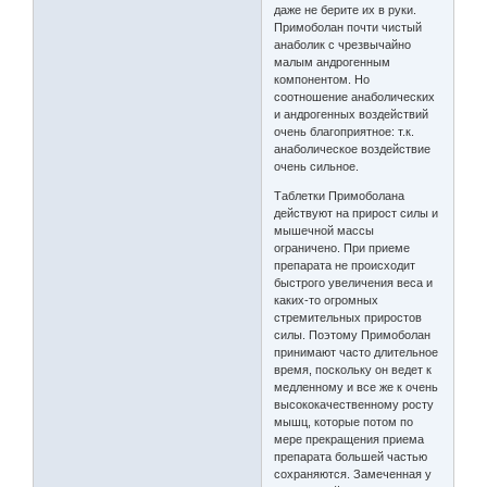
даже не берите их в руки.
Примоболан почти чистый
анаболик с чрезвычайно
малым андрогенным
компонентом. Но
соотношение анаболических
и андрогенных воздействий
очень благоприятное: т.к.
анаболическое воздействие
очень сильное.
Таблетки Примоболана
действуют на прирост силы и
мышечной массы
ограничено. При приеме
препарата не происходит
быстрого увеличения веса и
каких-то огромных
стремительных приростов
силы. Поэтому Примоболан
принимают часто длительное
время, поскольку он ведет к
медленному и все же к очень
высококачественному росту
мышц, которые потом по
мере прекращения приема
препарата большей частью
сохраняются. Замеченная у