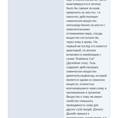
инактивируется в печени,
было бы самым лучшим
применять их местно, т.е.
наносить действующее
химическое вещество
непосредственно на места с
нежелательными
отложениями жира, откуда
вещество поступало бы
через кожу в кровь. На
первый же взгляд это кажется
авантюрой, но вполне
возможно в комбинации с
гелем "Dolobene СеI"
(Долобене гель). Гель
содержит действующее
химическое вещество
диметилсульфоксид, который
является одним из немногих
веществ, полностью
впитываюшиеся через кожу и
проникаюшие в организм.
Вещество к тому же имеет
свойство повышать
проводимость кожи для
других субстанций. Дэниэл
Дачейн пришел к
интересному заключению, и в