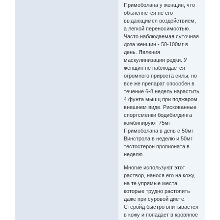
Примоболана у женщин, что
объясняется не его
выдающимся воздействием,
а легкой переносимостью.
Часто наблюдаемая суточная
доза женщин - 50-100мг в
день. Явления
маскулинизации редки. У
женщин не наблюдается
огромного прироста силы, но
все же препарат способен в
течение 6-8 недель нарастить
4 фунта мышц при поджаром
внешнем виде. Рискованные
спортсменки бодибилдинга
комбинируют 75мг
Примоболана в день с 50мг
Винстрола в неделю и 50мг
тестостерон пропионата в
неделю.
Многие используют этот
раствор, нанося его на кожу,
на те упрямые места,
которые трудно растопить
даже при суровой диете.
Стеройд быстро впитывается
в кожу и попадает в кровяное